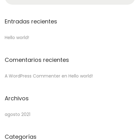
e
e
c
d
l
a
i
o
r
Entradas recientes
ó
c
n
h
Hello world!
f
o
Comentarios recientes
r
:
A WordPress Commenter
en
Hello world!
Archivos
agosto 2021
Categorías