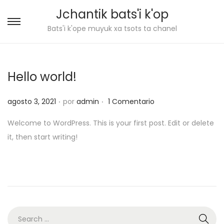
Jchantik bats'i k'op
S
S
Bats'i k'ope muyuk xa tsots ta chanel
a
a
l
l
t
t
Hello world!
a
a
.
.
r
r
P
agosto 3, 2021
por
admin
1 Comentario
a
a
u
Welcome to WordPress. This is your first post. Edit or delete
l
l
b
it, then start writing!
a
c
l
n
o
i
a
n
c
v
t
a
e
e
d
g
n
o
S
a
i